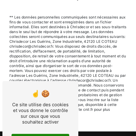
** Les données personnelles communiquées sont nécessaires aux
fins de vous contacter et sont enregistrées dans un fichier
informatisé. Elles sont destinées à Chrisdecor et ses sous-traitants
dans le seul but de répondre à votre message. Les données
collectées seront communiquées aux seuls destinataires suivants:
Chrisdecor Les Guérins, Zone Industrielle, 42120 LE COTEAU
chrisdecor@chrisdecor.fr. Vous disposez de droits d’accès, de
rectification, d’effacement, de portabilité, de limitation,
d’opposition, de retrait de votre consentement à tout moment et du
droit d’introduire une réclamation auprès d’une autorité de
contrôle, ainsi que d’organiser le sort de vos données post-
mortem. Vous pouvez exercer ces droits par voie postale à
l'adresse Les Guérins, Zone Industrielle, 42120 LE COTEAU ou par
courrier électronique à l'adresse chrisdecor@chrisdecor.fr. Un
justificatif d'identité pourra vous être demandé. Nous conservons
vos données pendant la période de prise de contact puis pendant
la durée de prescription légale aux fins probatoires et de gestion
des contentieux. Vous avez le droit de vous inscrire sur la liste
Ce site utilise des cookies
d'opposition au démarchage téléphonique, disponible à cette
adresse:
Bloctel.gouv.fr
. Consultez le site cnil.fr pour plus
et vous donne le contrôle
d’informations sur vos droits.
sur ceux que vous
souhaitez activer