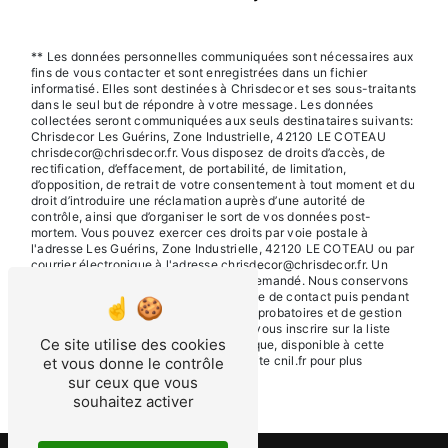
** Les données personnelles communiquées sont nécessaires aux
fins de vous contacter et sont enregistrées dans un fichier
informatisé. Elles sont destinées à Chrisdecor et ses sous-traitants
dans le seul but de répondre à votre message. Les données
collectées seront communiquées aux seuls destinataires suivants:
Chrisdecor Les Guérins, Zone Industrielle, 42120 LE COTEAU
chrisdecor@chrisdecor.fr. Vous disposez de droits d’accès, de
rectification, d’effacement, de portabilité, de limitation,
d’opposition, de retrait de votre consentement à tout moment et du
droit d’introduire une réclamation auprès d’une autorité de
contrôle, ainsi que d’organiser le sort de vos données post-
mortem. Vous pouvez exercer ces droits par voie postale à
l'adresse Les Guérins, Zone Industrielle, 42120 LE COTEAU ou par
courrier électronique à l'adresse chrisdecor@chrisdecor.fr. Un
justificatif d'identité pourra vous être demandé. Nous conservons
vos données pendant la période de prise de contact puis pendant
la durée de prescription légale aux fins probatoires et de gestion
des contentieux. Vous avez le droit de vous inscrire sur la liste
Ce site utilise des cookies
d'opposition au démarchage téléphonique, disponible à cette
adresse:
Bloctel.gouv.fr
. Consultez le site cnil.fr pour plus
et vous donne le contrôle
d’informations sur vos droits.
sur ceux que vous
souhaitez activer