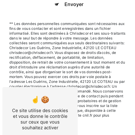
Envoyer
** Les données personnelles communiquées sont nécessaires aux
fins de vous contacter et sont enregistrées dans un fichier
informatisé. Elles sont destinées à Chrisdecor et ses sous-traitants
dans le seul but de répondre à votre message. Les données
collectées seront communiquées aux seuls destinataires suivants:
Chrisdecor Les Guérins, Zone Industrielle, 42120 LE COTEAU
chrisdecor@chrisdecor.fr. Vous disposez de droits d’accès, de
rectification, d’effacement, de portabilité, de limitation,
d’opposition, de retrait de votre consentement à tout moment et du
droit d’introduire une réclamation auprès d’une autorité de
contrôle, ainsi que d’organiser le sort de vos données post-
mortem. Vous pouvez exercer ces droits par voie postale à
l'adresse Les Guérins, Zone Industrielle, 42120 LE COTEAU ou par
courrier électronique à l'adresse chrisdecor@chrisdecor.fr. Un
justificatif d'identité pourra vous être demandé. Nous conservons
vos données pendant la période de prise de contact puis pendant
la durée de prescription légale aux fins probatoires et de gestion
des contentieux. Vous avez le droit de vous inscrire sur la liste
Ce site utilise des cookies
d'opposition au démarchage téléphonique, disponible à cette
adresse:
Bloctel.gouv.fr
. Consultez le site cnil.fr pour plus
et vous donne le contrôle
d’informations sur vos droits.
sur ceux que vous
souhaitez activer