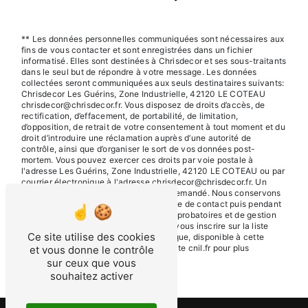
** Les données personnelles communiquées sont nécessaires aux
fins de vous contacter et sont enregistrées dans un fichier
informatisé. Elles sont destinées à Chrisdecor et ses sous-traitants
dans le seul but de répondre à votre message. Les données
collectées seront communiquées aux seuls destinataires suivants:
Chrisdecor Les Guérins, Zone Industrielle, 42120 LE COTEAU
chrisdecor@chrisdecor.fr. Vous disposez de droits d’accès, de
rectification, d’effacement, de portabilité, de limitation,
d’opposition, de retrait de votre consentement à tout moment et du
droit d’introduire une réclamation auprès d’une autorité de
contrôle, ainsi que d’organiser le sort de vos données post-
mortem. Vous pouvez exercer ces droits par voie postale à
l'adresse Les Guérins, Zone Industrielle, 42120 LE COTEAU ou par
courrier électronique à l'adresse chrisdecor@chrisdecor.fr. Un
justificatif d'identité pourra vous être demandé. Nous conservons
vos données pendant la période de prise de contact puis pendant
la durée de prescription légale aux fins probatoires et de gestion
des contentieux. Vous avez le droit de vous inscrire sur la liste
Ce site utilise des cookies
d'opposition au démarchage téléphonique, disponible à cette
adresse:
Bloctel.gouv.fr
. Consultez le site cnil.fr pour plus
et vous donne le contrôle
d’informations sur vos droits.
sur ceux que vous
souhaitez activer