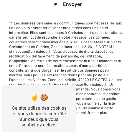
Envoyer
** Les données personnelles communiquées sont nécessaires aux
fins de vous contacter et sont enregistrées dans un fichier
informatisé. Elles sont destinées à Chrisdecor et ses sous-traitants
dans le seul but de répondre à votre message. Les données
collectées seront communiquées aux seuls destinataires suivants:
Chrisdecor Les Guérins, Zone Industrielle, 42120 LE COTEAU
chrisdecor@chrisdecor.fr. Vous disposez de droits d’accès, de
rectification, d’effacement, de portabilité, de limitation,
d’opposition, de retrait de votre consentement à tout moment et du
droit d’introduire une réclamation auprès d’une autorité de
contrôle, ainsi que d’organiser le sort de vos données post-
mortem. Vous pouvez exercer ces droits par voie postale à
l'adresse Les Guérins, Zone Industrielle, 42120 LE COTEAU ou par
courrier électronique à l'adresse chrisdecor@chrisdecor.fr. Un
justificatif d'identité pourra vous être demandé. Nous conservons
vos données pendant la période de prise de contact puis pendant
la durée de prescription légale aux fins probatoires et de gestion
des contentieux. Vous avez le droit de vous inscrire sur la liste
Ce site utilise des cookies
d'opposition au démarchage téléphonique, disponible à cette
adresse:
Bloctel.gouv.fr
. Consultez le site cnil.fr pour plus
et vous donne le contrôle
d’informations sur vos droits.
sur ceux que vous
souhaitez activer