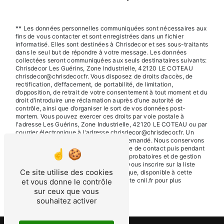
** Les données personnelles communiquées sont nécessaires aux
fins de vous contacter et sont enregistrées dans un fichier
informatisé. Elles sont destinées à Chrisdecor et ses sous-traitants
dans le seul but de répondre à votre message. Les données
collectées seront communiquées aux seuls destinataires suivants:
Chrisdecor Les Guérins, Zone Industrielle, 42120 LE COTEAU
chrisdecor@chrisdecor.fr. Vous disposez de droits d’accès, de
rectification, d’effacement, de portabilité, de limitation,
d’opposition, de retrait de votre consentement à tout moment et du
droit d’introduire une réclamation auprès d’une autorité de
contrôle, ainsi que d’organiser le sort de vos données post-
mortem. Vous pouvez exercer ces droits par voie postale à
l'adresse Les Guérins, Zone Industrielle, 42120 LE COTEAU ou par
courrier électronique à l'adresse chrisdecor@chrisdecor.fr. Un
justificatif d'identité pourra vous être demandé. Nous conservons
vos données pendant la période de prise de contact puis pendant
la durée de prescription légale aux fins probatoires et de gestion
des contentieux. Vous avez le droit de vous inscrire sur la liste
Ce site utilise des cookies
d'opposition au démarchage téléphonique, disponible à cette
adresse:
Bloctel.gouv.fr
. Consultez le site cnil.fr pour plus
et vous donne le contrôle
d’informations sur vos droits.
sur ceux que vous
souhaitez activer