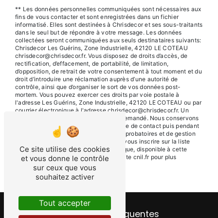
** Les données personnelles communiquées sont nécessaires aux
fins de vous contacter et sont enregistrées dans un fichier
informatisé. Elles sont destinées à Chrisdecor et ses sous-traitants
dans le seul but de répondre à votre message. Les données
collectées seront communiquées aux seuls destinataires suivants:
Chrisdecor Les Guérins, Zone Industrielle, 42120 LE COTEAU
chrisdecor@chrisdecor.fr. Vous disposez de droits d’accès, de
rectification, d’effacement, de portabilité, de limitation,
d’opposition, de retrait de votre consentement à tout moment et du
droit d’introduire une réclamation auprès d’une autorité de
contrôle, ainsi que d’organiser le sort de vos données post-
mortem. Vous pouvez exercer ces droits par voie postale à
l'adresse Les Guérins, Zone Industrielle, 42120 LE COTEAU ou par
courrier électronique à l'adresse chrisdecor@chrisdecor.fr. Un
justificatif d'identité pourra vous être demandé. Nous conservons
vos données pendant la période de prise de contact puis pendant
la durée de prescription légale aux fins probatoires et de gestion
des contentieux. Vous avez le droit de vous inscrire sur la liste
Ce site utilise des cookies
d'opposition au démarchage téléphonique, disponible à cette
adresse:
Bloctel.gouv.fr
. Consultez le site cnil.fr pour plus
et vous donne le contrôle
d’informations sur vos droits.
sur ceux que vous
souhaitez activer
Tout accepter
Recherches fréquentes