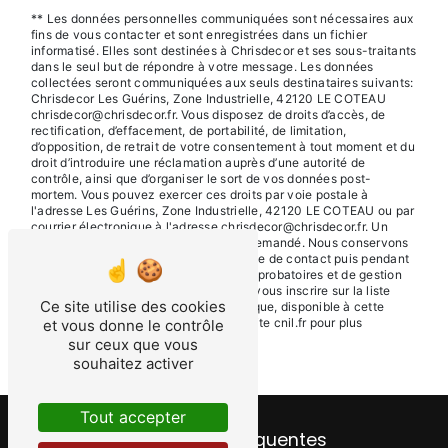
** Les données personnelles communiquées sont nécessaires aux
fins de vous contacter et sont enregistrées dans un fichier
informatisé. Elles sont destinées à Chrisdecor et ses sous-traitants
dans le seul but de répondre à votre message. Les données
collectées seront communiquées aux seuls destinataires suivants:
Chrisdecor Les Guérins, Zone Industrielle, 42120 LE COTEAU
chrisdecor@chrisdecor.fr. Vous disposez de droits d’accès, de
rectification, d’effacement, de portabilité, de limitation,
d’opposition, de retrait de votre consentement à tout moment et du
droit d’introduire une réclamation auprès d’une autorité de
contrôle, ainsi que d’organiser le sort de vos données post-
mortem. Vous pouvez exercer ces droits par voie postale à
l'adresse Les Guérins, Zone Industrielle, 42120 LE COTEAU ou par
courrier électronique à l'adresse chrisdecor@chrisdecor.fr. Un
justificatif d'identité pourra vous être demandé. Nous conservons
vos données pendant la période de prise de contact puis pendant
la durée de prescription légale aux fins probatoires et de gestion
des contentieux. Vous avez le droit de vous inscrire sur la liste
Ce site utilise des cookies
d'opposition au démarchage téléphonique, disponible à cette
adresse:
Bloctel.gouv.fr
. Consultez le site cnil.fr pour plus
et vous donne le contrôle
d’informations sur vos droits.
sur ceux que vous
souhaitez activer
Tout accepter
Recherches fréquentes