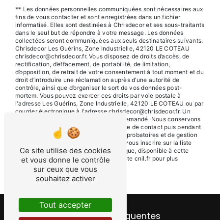
** Les données personnelles communiquées sont nécessaires aux
fins de vous contacter et sont enregistrées dans un fichier
informatisé. Elles sont destinées à Chrisdecor et ses sous-traitants
dans le seul but de répondre à votre message. Les données
collectées seront communiquées aux seuls destinataires suivants:
Chrisdecor Les Guérins, Zone Industrielle, 42120 LE COTEAU
chrisdecor@chrisdecor.fr. Vous disposez de droits d’accès, de
rectification, d’effacement, de portabilité, de limitation,
d’opposition, de retrait de votre consentement à tout moment et du
droit d’introduire une réclamation auprès d’une autorité de
contrôle, ainsi que d’organiser le sort de vos données post-
mortem. Vous pouvez exercer ces droits par voie postale à
l'adresse Les Guérins, Zone Industrielle, 42120 LE COTEAU ou par
courrier électronique à l'adresse chrisdecor@chrisdecor.fr. Un
justificatif d'identité pourra vous être demandé. Nous conservons
vos données pendant la période de prise de contact puis pendant
la durée de prescription légale aux fins probatoires et de gestion
des contentieux. Vous avez le droit de vous inscrire sur la liste
Ce site utilise des cookies
d'opposition au démarchage téléphonique, disponible à cette
adresse:
Bloctel.gouv.fr
. Consultez le site cnil.fr pour plus
et vous donne le contrôle
d’informations sur vos droits.
sur ceux que vous
souhaitez activer
Tout accepter
Recherches fréquentes