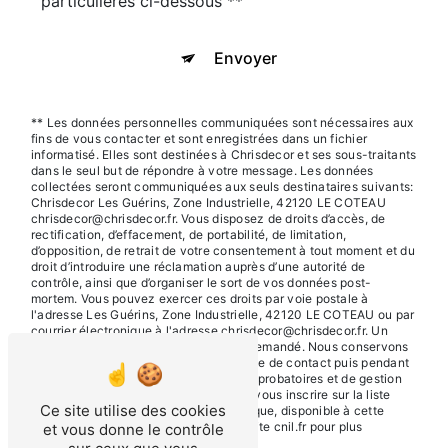
particulières ci-dessous **
Envoyer
** Les données personnelles communiquées sont nécessaires aux
fins de vous contacter et sont enregistrées dans un fichier
informatisé. Elles sont destinées à Chrisdecor et ses sous-traitants
dans le seul but de répondre à votre message. Les données
collectées seront communiquées aux seuls destinataires suivants:
Chrisdecor Les Guérins, Zone Industrielle, 42120 LE COTEAU
chrisdecor@chrisdecor.fr. Vous disposez de droits d’accès, de
rectification, d’effacement, de portabilité, de limitation,
d’opposition, de retrait de votre consentement à tout moment et du
droit d’introduire une réclamation auprès d’une autorité de
contrôle, ainsi que d’organiser le sort de vos données post-
mortem. Vous pouvez exercer ces droits par voie postale à
l'adresse Les Guérins, Zone Industrielle, 42120 LE COTEAU ou par
courrier électronique à l'adresse chrisdecor@chrisdecor.fr. Un
justificatif d'identité pourra vous être demandé. Nous conservons
vos données pendant la période de prise de contact puis pendant
la durée de prescription légale aux fins probatoires et de gestion
des contentieux. Vous avez le droit de vous inscrire sur la liste
Ce site utilise des cookies
d'opposition au démarchage téléphonique, disponible à cette
adresse:
Bloctel.gouv.fr
. Consultez le site cnil.fr pour plus
et vous donne le contrôle
d’informations sur vos droits.