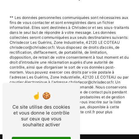
** Les données personnelles communiquées sont nécessaires aux
fins de vous contacter et sont enregistrées dans un fichier
informatisé. Elles sont destinées à Chrisdecor et ses sous-traitants
dans le seul but de répondre à votre message. Les données
collectées seront communiquées aux seuls destinataires suivants:
Chrisdecor Les Guérins, Zone Industrielle, 42120 LE COTEAU
chrisdecor@chrisdecor.fr. Vous disposez de droits d’accès, de
rectification, d’effacement, de portabilité, de limitation,
d’opposition, de retrait de votre consentement à tout moment et du
droit d’introduire une réclamation auprès d’une autorité de
contrôle, ainsi que d’organiser le sort de vos données post-
mortem. Vous pouvez exercer ces droits par voie postale à
l'adresse Les Guérins, Zone Industrielle, 42120 LE COTEAU ou par
courrier électronique à l'adresse chrisdecor@chrisdecor.fr. Un
justificatif d'identité pourra vous être demandé. Nous conservons
vos données pendant la période de prise de contact puis pendant
la durée de prescription légale aux fins probatoires et de gestion
des contentieux. Vous avez le droit de vous inscrire sur la liste
Ce site utilise des cookies
d'opposition au démarchage téléphonique, disponible à cette
adresse:
Bloctel.gouv.fr
. Consultez le site cnil.fr pour plus
et vous donne le contrôle
d’informations sur vos droits.
sur ceux que vous
souhaitez activer