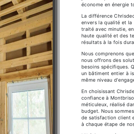
économe en énergie to
La différence Chrisde
envers la qualité et la
traité avec minutie, e
haute qualité et des t
résultats à la fois dur
Nous comprenons que c
nous offrons des solu
besoins spécifiques. 
un bâtiment entier à i
même niveau d'engage
En choisissant Chris
confiance à Montbrison
méticuleux, réalisé da
budget. Nous sommes f
de satisfaction client 
à chaque étape de nos