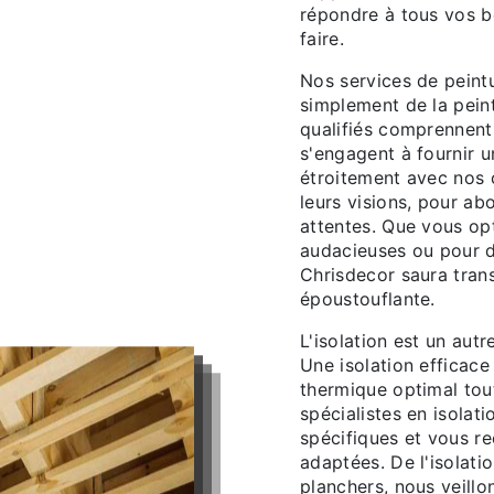
répondre à tous vos b
faire.
Nos services de peint
simplement de la pein
qualifiés comprennent
s'engagent à fournir u
étroitement avec nos c
leurs visions, pour ab
attentes. Que vous opt
audacieuses ou pour d
Chrisdecor saura trans
époustouflante.
L'isolation est un aut
Une isolation efficace
thermique optimal tou
spécialistes en isolat
spécifiques et vous r
adaptées. De l'isolati
planchers, nous veillo