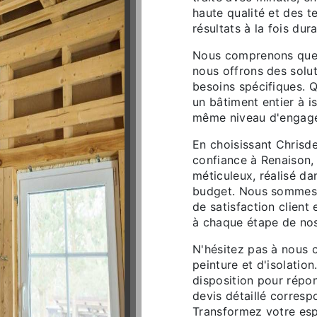
haute qualité et des t
résultats à la fois dur
Nous comprenons que c
nous offrons des solu
besoins spécifiques. 
un bâtiment entier à i
même niveau d'engage
En choisissant Chris
confiance à Renaison, 
méticuleux, réalisé da
budget. Nous sommes f
de satisfaction client 
à chaque étape de nos
N'hésitez pas à nous 
peinture et d'isolatio
disposition pour répo
devis détaillé corresp
Transformez votre esp