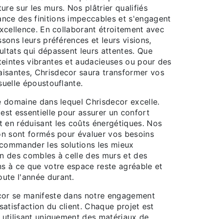
ure sur les murs. Nos plâtrier qualifiés
nce des finitions impeccables et s'engagent
'excellence. En collaborant étroitement avec
ssons leurs préférences et leurs visions,
ultats qui dépassent leurs attentes. Que
teintes vibrantes et audacieuses ou pour des
isantes, Chrisdecor saura transformer vos
isuelle époustouflante.
re domaine dans lequel Chrisdecor excelle.
 est essentielle pour assurer un confort
t en réduisant les coûts énergétiques. Nos
ion sont formés pour évaluer vos besoins
ecommander les solutions les mieux
on des combles à celle des murs et des
ns à ce que votre espace reste agréable et
ute l'année durant.
cor se manifeste dans notre engagement
 satisfaction du client. Chaque projet est
n utilisant uniquement des matériaux de