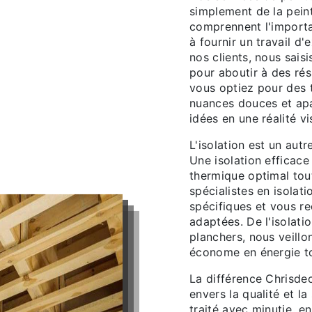
simplement de la peint
comprennent l'importa
à fournir un travail d
nos clients, nous saisi
pour aboutir à des rés
vous optiez pour des 
nuances douces et apa
idées en une réalité v
L'isolation est un aut
Une isolation efficace
thermique optimal tou
spécialistes en isolat
spécifiques et vous r
adaptées. De l'isolati
planchers, nous veillo
économe en énergie to
La différence Chrisde
envers la qualité et la
traité avec minutie, e