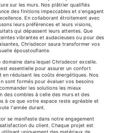
ure sur les murs. Nos plâtrier qualifiés
nce des finitions impeccables et s'engagent
'excellence. En collaborant étroitement avec
ssons leurs préférences et leurs visions,
ultats qui dépassent leurs attentes. Que
teintes vibrantes et audacieuses ou pour des
isantes, Chrisdecor saura transformer vos
isuelle époustouflante.
re domaine dans lequel Chrisdecor excelle.
 est essentielle pour assurer un confort
t en réduisant les coûts énergétiques. Nos
ion sont formés pour évaluer vos besoins
ecommander les solutions les mieux
on des combles à celle des murs et des
ns à ce que votre espace reste agréable et
ute l'année durant.
cor se manifeste dans notre engagement
 satisfaction du client. Chaque projet est
n utilisant uniquement des matériaux de