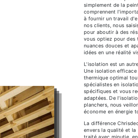
simplement de la peint
comprennent l'importa
à fournir un travail d
nos clients, nous saisi
pour aboutir à des rés
vous optiez pour des 
nuances douces et apa
idées en une réalité v
L'isolation est un aut
Une isolation efficace
thermique optimal tou
spécialistes en isolat
spécifiques et vous r
adaptées. De l'isolati
planchers, nous veillo
économe en énergie to
La différence Chrisde
envers la qualité et la
traité avec minutie, e