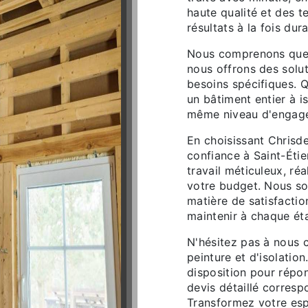
haute qualité et des t
résultats à la fois dur
Nous comprenons que c
nous offrons des solu
besoins spécifiques. 
un bâtiment entier à i
même niveau d'engage
En choisissant Chris
confiance à Saint-Étie
travail méticuleux, réa
votre budget. Nous so
matière de satisfaction
maintenir à chaque ét
N'hésitez pas à nous 
peinture et d'isolatio
disposition pour répo
devis détaillé corresp
Transformez votre esp